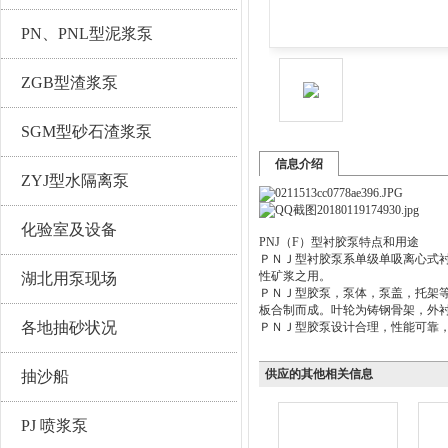
PN、PNL型泥浆泵
ZGB型渣浆泵
SGM型砂石渣浆泵
信息介绍
ZYJ型水隔离泵
化验室及设备
PNJ（F）型衬胶泵特点和用途
ＰＮＪ型衬胶泵系单级单吸离心式
性矿浆之用。
湖北用泵现场
ＰＮＪ型胶泵，泵体，泵盖，托架
板合制而成。叶轮为铸钢骨架，外
各地抽砂状况
ＰＮＪ型胶泵设计合理，性能可靠
供应的其他相关信息
抽沙船
PJ 喷浆泵