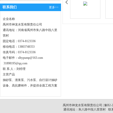
联系我们
更多>>
企业名称
禹州市神龙水泵有限责任公司
通讯地址：河南省禹州市朱八路中段八里
营村
固定电话：0374-8123336
移动电话：13803748353
传真号码：0374-8123336
电子邮件：slbypump@163.com
31898195@qq.com
联 系 人：刘经理
主营产品
抽砂泵、渣浆泵、污水泵、自行设计抽砂
设备、高抗磨铸件，并提供全面工程方案
禹州市神龙水泵有限责任公司 |
豫B2-2
通讯地址：朱八路中段八里营村
联