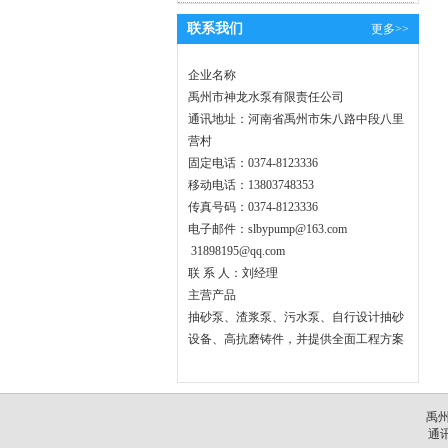
联系我们
更多>>
企业名称
禹州市神龙水泵有限责任公司
通讯地址：河南省禹州市朱八路中段八里
营村
固定电话：0374-8123336
移动电话：13803748353
传真号码：0374-8123336
电子邮件：slbypump@163.com
31898195@qq.com
联 系 人：刘经理
主营产品
抽砂泵、渣浆泵、污水泵、自行设计抽砂
设备、高抗磨铸件，并提供全面工程方案
禹州
通