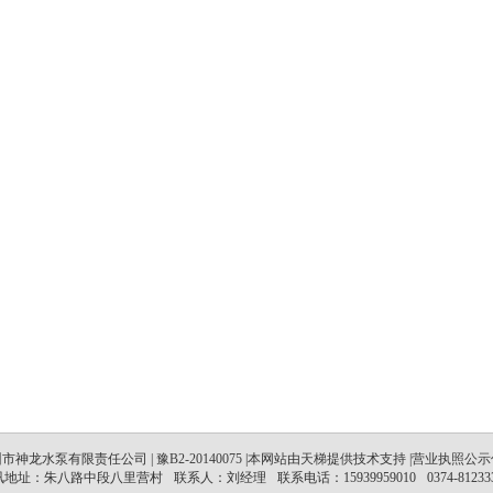
市神龙水泵有限责任公司 |
豫B2-20140075
|本网站由
天梯
提供技术支持
|营业执照公示
讯地址：朱八路中段八里营村
联系人：刘经理
联系电话：15939959010
0374-81233