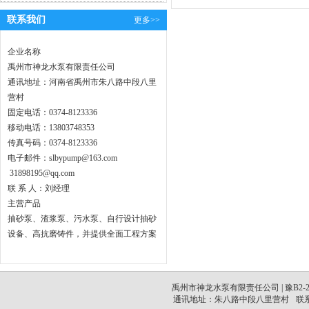
联系我们
更多>>
企业名称
禹州市神龙水泵有限责任公司
通讯地址：河南省禹州市朱八路中段八里
营村
固定电话：0374-8123336
移动电话：13803748353
传真号码：0374-8123336
电子邮件：slbypump@163.com
31898195@qq.com
联 系 人：刘经理
主营产品
抽砂泵、渣浆泵、污水泵、自行设计抽砂
设备、高抗磨铸件，并提供全面工程方案
禹州市神龙水泵有限责任公司 |
豫B2-2
通讯地址：朱八路中段八里营村
联