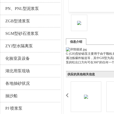
PN、PNL型泥浆泵
ZGB型渣浆泵
SGM型砂石渣浆泵
信息介绍
ZYJ型水隔离泵
G (GH)型砂砾泵主要用于由于
化验室及设备
属冶炼爆炸输送等，其中GH型为高
泵的吐出口方向可在360°的任何
湖北用泵现场
供应的其他相关信息
各地抽砂状况
抽沙船
PJ 喷浆泵